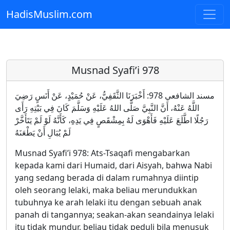
HadisMuslim.com
Skip to main content
Musnad Syafi’i 978
مسند الشافعي 978: أَخْبَرَنَا الثَّقَفِيُّ، عَنْ حُمَيْدٍ، عَنْ أَنَسٍ رَضِيَ
اللَّهُ عَنْهُ، أَنَّ النَّبِيَّ صَلَّى اللهُ عَلَيْهِ وَسَلَّمَ كَانَ فِي بَيْتِهِ رَأَى
رَجُلًا اطَّلَعَ عَلَيْهِ فَأَهْوَى لَهُ بِمِشْقَصٍ فِي يَدِهِ، كَأَنَّهُ لَوْ لَمْ يَتَأَخَّرْ
لَمْ يُبَالِ أَنْ يَطْعَنَهُ
Musnad Syafi’i 978: Ats-Tsaqafi mengabarkan
kepada kami dari Humaid, dari Aisyah, bahwa Nabi
yang sedang berada di dalam rumahnya diintip
oleh seorang lelaki, maka beliau merundukkan
tubuhnya ke arah lelaki itu dengan sebuah anak
panah di tangannya; seakan-akan seandainya lelaki
itu tidak mundur, beliau tidak peduli bila menusuk