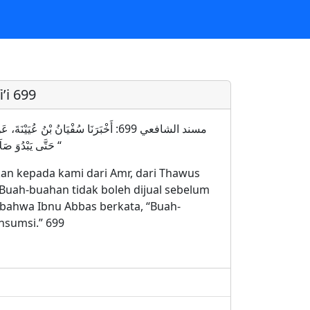
’i 699
مسند الشافعي 699: أَخْبَرَنَا سُفْيَانُ بْنُ ع
حَتَّى يَبْدُوَ صَلَاحُهُ. وَسَمِعْنَا عَنِ ابْنِ عَبَّاسٍ أَنَّهُ يَقُولُ: لَا يُبَاعُ الثَّمَرُ حَتَّى يُطْعَمَ “
kan kepada kami dari Amr, dari Thawus
uah-buahan tidak boleh dijual sebelum
bahwa Ibnu Abbas berkata, “Buah-
nsumsi.” 699