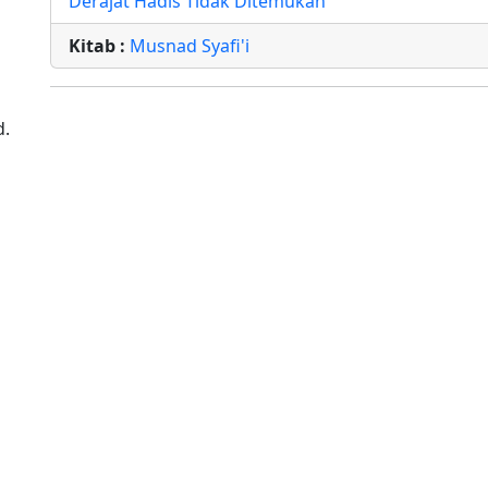
Derajat Hadis Tidak Ditemukan
Kitab :
Musnad Syafi'i
d.