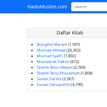
HadisMuslim.com
Skip to main content
Daftar Kitab
Bulughul Maram
(1,597)
Musnad Ahmad
(26,363)
Musnad Syafi'i
(1,802)
Mustadrak Hakim
(672)
Shahih Ibnu Hibban
(2,769)
Shahih Ibnu Khuzaimah
(1,808)
Sunan Darimi
(3,367)
Sunan Daruquthni
(4,790)