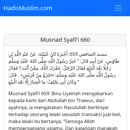
HadisMuslim.com
Skip to main content
Musnad Syafi’i 660
مسند الشافعي 659: أَخْبَرَنَا ابْنُ عُيَيْنَةَ، عَنْ عَبْدِ اللَّهِ بْنِ
طَاوُسٍ، عَنْ أَبِيهِ قَالَ: ” خَيَرَّ رَسُولُ اللَّهِ صَلَّى اللهُ عَلَيْهِ وَسَلَّمَ
رَجُلًا بَعْدَ الْبَيْعِ فَقَالَ الرَّجُلُ: عَمَّرَكَ اللَّهُ، مِمَّنْ أَنْتَ؟ فَقَالَ
رَسُولُ اللَّهِ صَلَّى اللهُ عَلَيْهِ وَسَلَّمَ: «امْرُؤٌ مِنْ قُرَيْشٍ» . قَالَ:
وَكَانَ أَبِي يَحْلِفُ: مَا الْخِيَارُ إِلَّا بَعْدَ الْبَيْعِ “
Musnad Syafi’i 659: Ibnu Uyainah mengabarkan
kepada kami dari Abdullah bin Thawus, dari
ayahnya, ia mengatakan: Rasulullah berkhiyar
terhadap seorang lelaki sesudah transaksi jual-beli,
maka lelaki itu bertanya, “Semoga Allah
memperpanjang usiamu. Dari kalangan manakah