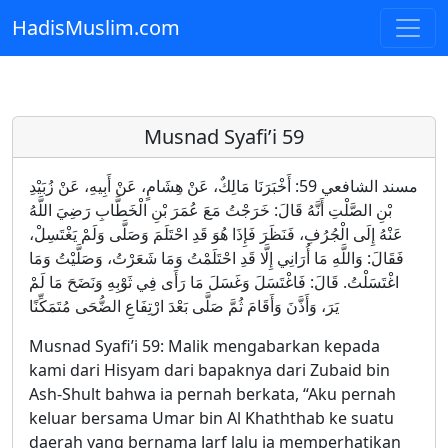
HadisMuslim.com
Skip to main content
Musnad Syafi’i 59
مسند الشافعي 59: أَخْبَرَنَا مَالِكٌ، عَنْ هِشَامٍ، عَنْ أَبِيهِ، عَنْ زُبَيْدِ
بْنِ الصَّلْتِ أَنَّهُ قَالَ: خَرَجْتُ مَعَ عُمَرَ بْنِ الْخَطَّابِ رَضِيَ اللَّهُ
عَنْهُ إِلَى الْجُرُفِ، فَنَظَرَ فَإِذَا هُوَ قَدِ احْتَلَمَ وَصَلَّى وَلَمْ يَغْتَسِلْ،
فَقَالَ: وَاللَّهِ مَا أُرَانِي إِلَّا قَدِ احْتَلَمْتُ وَمَا شَعَرْتُ، وَصَلَّيْتُ وَمَا
اغْتَسَلْتُ. قَالَ: فَاغْتَسَلَ وَغَسَلَ مَا رَأَى فِي ثَوْبِهِ وَنَضَحَ مَا لَمْ
يَرَ، وَأَذَّنَ وَأَقَامَ ثُمَّ صَلَّى بَعْدَ ارْتِفَاعِ الضُّحَى مُتَمَكِّنًا
Musnad Syafi’i 59: Malik mengabarkan kepada
kami dari Hisyam dari bapaknya dari Zubaid bin
Ash-Shult bahwa ia pernah berkata, “Aku pernah
keluar bersama Umar bin Al Khaththab ke suatu
daerah yang bernama Jarf lalu ia memperhatikan