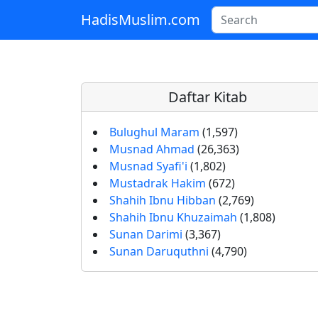
HadisMuslim.com
Skip to main content
Daftar Kitab
Bulughul Maram
(1,597)
Musnad Ahmad
(26,363)
Musnad Syafi'i
(1,802)
Mustadrak Hakim
(672)
Shahih Ibnu Hibban
(2,769)
Shahih Ibnu Khuzaimah
(1,808)
Sunan Darimi
(3,367)
Sunan Daruquthni
(4,790)