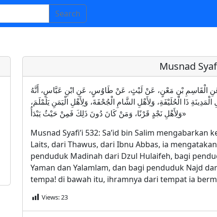
Search
Musnad Syafi
نُ سَالِمٍ، عَنِ الْقَاسِمِ بْنِ مَعْنٍ، عَنْ لَيْثٍ، عَنْ طَاوُسٍ، عَنِ ابْنِ عَبَّاسٍ، أَنَّهُ
ْمَدِينَةِ ذَا الْحُلَيْفَةِ، وَلِأَهْلِ الشَّامِ الْجُحْفَةَ، وَلِأَهْلِ الْيَمَنِ يَلَمْلَمَ
وَلِأَهْلِ نَجْدٍ قَرْنًا، وَمَنْ كَانَ دُونَ ذَلِكَ فَمِنْ حَيْثُ يَبْدَأُ»
Musnad Syafi’i 532: Sa’id bin Salim mengabarkan k
Laits, dari Thawus, dari Ibnu Abbas, ia mengataka
penduduk Madinah dari Dzul Hulaifeh, bagi pendu
Yaman dan Yalamlam, dan bagi penduduk Najd dari
tempa! di bawah itu, ihramnya dari tempat ia berm
Views:
23