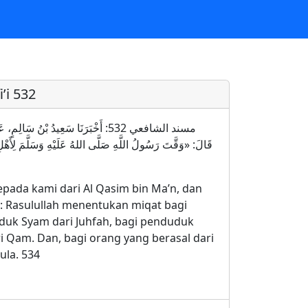
’i 532
مسند الشافعي 532: أَخْبَرَنَا سَعِيدُ بْ
قَالَ: «وَقَّتَ رَسُولُ اللَّهِ صَلَّى اللهُ عَلَيْهِ وَسَلَّمَ لِأَهْلِ ال،
epada kami dari Al Qasim bin Ma’n, dan
n: Rasulullah menentukan miqat bagi
duk Syam dari Juhfah, bagi penduduk
 Qam. Dan, bagi orang yang berasal dari
ula. 534