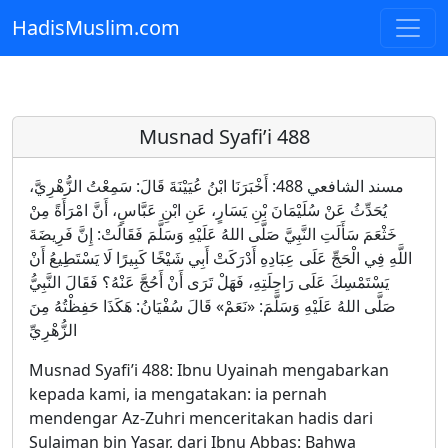
HadisMuslim.com
Skip to main content
Musnad Syafi’i 488
مسند الشافعي 488: أَخْبَرَنَا ابْنُ عُيَيْنَةَ قَالَ: سَمِعْتُ الزُّهْرِيَّ،
يُحَدِّثُ عَنْ سُلَيْمَانَ بْنِ يَسَارٍ، عَنِ ابْنِ عَبَّاسٍ، أَنَّ امْرَأَةً مِنْ
خَثْعَمَ سَأَلَتِ النَّبِيَّ صَلَّى اللهُ عَلَيْهِ وَسَلَّمَ فَقَالَتْ: إِنَّ فَرِيضَةَ
اللَّهِ فِي الْحَجِّ عَلَى عِبَادِهِ أَدْرَكَتْ أَبِي شَيْخًا كَبِيرًا لَا يَسْتَطِيعُ أَنْ
يَسْتَمْسِكَ عَلَى رَاحِلَتِهِ، فَهَلْ تَرَى أَنْ أَحُجَّ عَنْهُ؟ فَقَالَ النَّبِيُّ
صَلَّى اللهُ عَلَيْهِ وَسَلَّمَ: «نَعَمْ» قَالَ سُفْيَانُ: هَكَذَا حَفِظْتُهُ مِنَ
الزُّهْرِيِّ
Musnad Syafi’i 488: Ibnu Uyainah mengabarkan
kepada kami, ia mengatakan: ia pernah
mendengar Az-Zuhri menceritakan hadis dari
Sulaiman bin Yasar, dari Ibnu Abbas: Bahwa