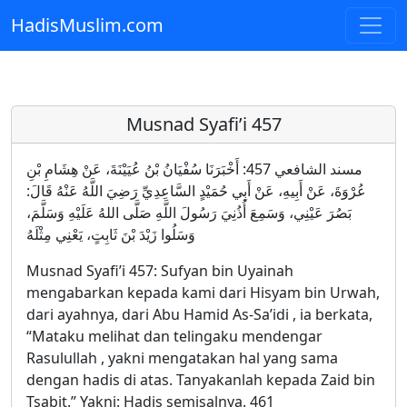
HadisMuslim.com
Skip to main content
Musnad Syafi’i 457
مسند الشافعي 457: أَخْبَرَنَا سُفْيَانُ بْنُ عُيَيْنَةَ، عَنْ هِشَامِ بْنِ
عُرْوَةَ، عَنْ أَبِيهِ، عَنْ أَبِي حُمَيْدٍ السَّاعِدِيِّ رَضِيَ اللَّهُ عَنْهُ قَالَ:
بَصُرَ عَيْنِي، وَسَمِعَ أُذُنِيَ رَسُولَ اللَّهِ صَلَّى اللهُ عَلَيْهِ وَسَلَّمَ،
وَسَلُوا زَيْدَ بْنَ ثَابِتٍ، يَعْنِي مِثْلَهُ
Musnad Syafi’i 457: Sufyan bin Uyainah
mengabarkan kepada kami dari Hisyam bin Urwah,
dari ayahnya, dari Abu Hamid As-Sa’idi , ia berkata,
“Mataku melihat dan telingaku mendengar
Rasulullah , yakni mengatakan hal yang sama
dengan hadis di atas. Tanyakanlah kepada Zaid bin
Tsabit.” Yakni: Hadis semisalnya. 461