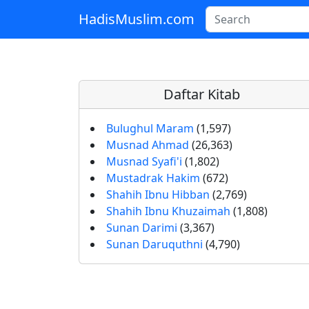
HadisMuslim.com
Skip to main content
Daftar Kitab
Bulughul Maram
(1,597)
Musnad Ahmad
(26,363)
Musnad Syafi'i
(1,802)
Mustadrak Hakim
(672)
Shahih Ibnu Hibban
(2,769)
Shahih Ibnu Khuzaimah
(1,808)
Sunan Darimi
(3,367)
Sunan Daruquthni
(4,790)