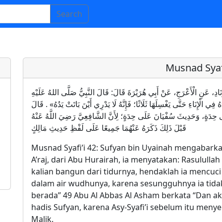
Search
Musnad Syafi
َبِي الزِّنَادِ، عَنِ الْأَعْرَجِ، عَنْ أَبِي هُرَيْرَةَ قَالَ: قَالَ النَّبِيُّ صَلَّى اللهُ عَلَيْهِ
ِي الْإِنَاءِ حَتَّى يَغْسِلَهَا ثَلَاثًا؛ فَإِنَّهُ لَا يَدْرِي أَيْنَ بَاتَتْ يَدُهُ» . قَالَ
َى حِدَةٍ، وَحَدِيثَ سُفْيَانَ عَلَى حِدَةٍ؛ لِأَنَّ الشَّافِعِيَّ رَضِيَ اللَّهُ عَنْهُ
قَبْلَ ذَلِكَ ذَكَرَهُ عَنْهُمَا جَمِيعًا عَلَى لَفْظِ حَدِيثِ مَالِكٍ
Musnad Syafi’i 42: Sufyan bin Uyainah mengabarkan
A’raj, dari Abu Hurairah, ia menyatakan: Rasululla
kalian bangun dari tidurnya, hendaklah ia menc
dalam air wudhunya, karena sesungguhnya ia tid
berada” 49 Abu Al Abbas Al Asham berkata “Dan aku
hadis Sufyan, karena Asy-Syafi’i sebelum itu men
Malik.