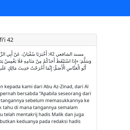
’i 42
مسند الشافعي 42: أَخْبَرَنَا سُفْيَانُ، عَنْ أ
وَسَلَّمَ: «إِذَا اسْتَيْقَظَ أَحَدُكُمْ مِنْ مَنَامِهِ فَلَا يَغْمِسْ يَدَهُ ف
أَبُو الْعَبَّاسِ الْأَصَمُّ: إِنَّمَا أَخْرَجْتُ حَدِيثَ مَالِكٍ عَل
 kepada kami dari Abu Az-Zinad, dari Al
h pernah bersabda “Apabila seseorang dari
uci tangannya sebelum memasukkannya ke
ak tahu di mana tangannya semalam
 telah mentakrij hadis Malik dan juga
yebutkan keduanya pada redaksi hadis