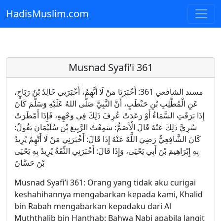
HadisMuslim.com
Skip to main content
Musnad Syafi’i 361
مسند الشافعي 361: أَخْبَرَنَا مَنْ لَا أَتَّهِمُ، أَخْبَرَنِي خَالِدُ بْنُ رَبَاحٍ،
عَنِ الْمُطَّلِبِ بْنِ حَنْطَبٍ، أَنَّ النَّبِيَّ صَلَّى اللهُ عَلَيْهِ وَسَلَّمَ كَانَ
إِذَا بَرَقَتِ السَّمَاءُ أَوْ رَعَدَتْ عُرِفَ ذَلِكَ فِي وَجْهِهِ، فَإِذَا أَمْطَرَتْ
سُرِيَّ ذَلِكَ عَنْهُ قَالَ الْأَصَمُّ: سَمِعْتُ الرَّبِيعَ بْنَ سُلَيْمَانَ يَقُولُ:
كَانَ الشَّافِعِيُّ رَضِيَ اللَّهُ عَنْهُ إِذَا قَالَ: أَخْبَرَنِي مَنْ لَا أَتَّهِمُ يُرِيدُ
بِهِ إِبْرَاهِيمَ بْنَ أَبِي يَحْيَى، وَإِذَا قَالَ: أَخْبَرَنِي الثِّقَةُ يُرِيدُ بِهِ يَحْيَى
بْنَ حَسَّانَ
Musnad Syafi’i 361: Orang yang tidak aku curigai
keshahihannya mengabarkan kepada kami, Khalid
bin Rabah mengabarkan kepadaku dari Al
Muththalib bin Hanthab: Bahwa Nabi apabila langit