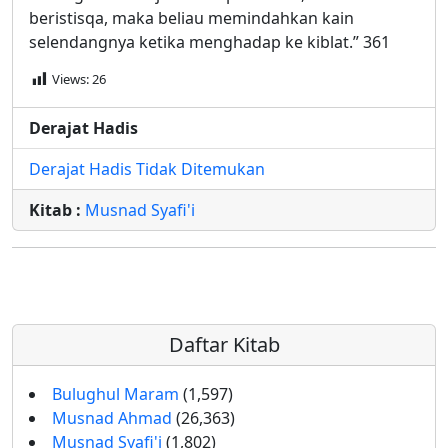
beristisqa, maka beliau memindahkan kain
selendangnya ketika menghadap ke kiblat.” 361
Views:
26
Derajat Hadis
Derajat Hadis Tidak Ditemukan
Kitab :
Musnad Syafi'i
Daftar Kitab
Bulughul Maram
(1,597)
Musnad Ahmad
(26,363)
Musnad Syafi'i
(1,802)