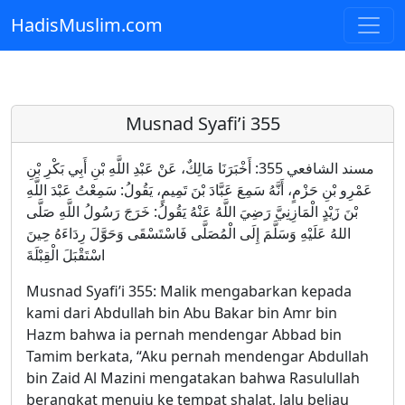
HadisMuslim.com
Skip to main content
Musnad Syafi’i 355
مسند الشافعي 355: أَخْبَرَنَا مَالِكٌ، عَنْ عَبْدِ اللَّهِ بْنِ أَبِي بَكْرِ بْنِ
عَمْرِو بْنِ حَزْمٍ، أَنَّهُ سَمِعَ عَبَّادَ بْنَ تَمِيمٍ، يَقُولُ: سَمِعْتُ عَبْدَ اللَّهِ
بْنَ زَيْدٍ الْمَازِنِيَّ رَضِيَ اللَّهُ عَنْهُ يَقُولُ: خَرَجَ رَسُولُ اللَّهِ صَلَّى
اللهُ عَلَيْهِ وَسَلَّمَ إِلَى الْمُصَلَّى فَاسْتَسْقَى وَحَوَّلَ رِدَاءَهُ حِينَ
اسْتَقْبَلَ الْقِبْلَةَ
Musnad Syafi’i 355: Malik mengabarkan kepada
kami dari Abdullah bin Abu Bakar bin Amr bin
Hazm bahwa ia pernah mendengar Abbad bin
Tamim berkata, “Aku pernah mendengar Abdullah
bin Zaid Al Mazini mengatakan bahwa Rasulullah
berangkat menuju ke tempat shalat, lalu beliau