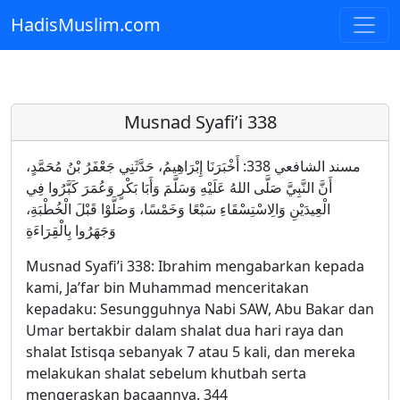
HadisMuslim.com
Skip to main content
Musnad Syafi’i 338
مسند الشافعي 338: أَخْبَرَنَا إِبْرَاهِيمُ، حَدَّثَنِي جَعْفَرُ بْنُ مُحَمَّدٍ،
أَنَّ النَّبِيَّ صَلَّى اللهُ عَلَيْهِ وَسَلَّمَ وَأَبَا بَكْرٍ وَعُمَرَ كَبَّرُوا فِي
الْعِيدَيْنِ وَالِاسْتِسْقَاءِ سَبْعًا وَخَمْسًا، وَصَلَّوْا قَبْلَ الْخُطْبَةِ،
وَجَهَرُوا بِالْقِرَاءَةِ
Musnad Syafi’i 338: Ibrahim mengabarkan kepada
kami, Ja’far bin Muhammad menceritakan
kepadaku: Sesungguhnya Nabi SAW, Abu Bakar dan
Umar bertakbir dalam shalat dua hari raya dan
shalat Istisqa sebanyak 7 atau 5 kali, dan mereka
melakukan shalat sebelum khutbah serta
mengeraskan bacaannya. 344