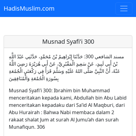
HadisMuslim.com
Skip to main content
Musnad Syafi’i 300
مسند الشافعي 300: حَدَّثَنَا إِبْرَاهِيمُ بْنُ مُحَمَّدٍ، حَدَّثَنِي عَبْدُ اللَّهِ
بْنُ أَبِي لَبِيدٍ، عَنْ سَعِيدٍ الْمَقْبُرِيِّ، عَنْ أَبِي هُرَيْرَةَ رَضِيَ اللَّهُ
عَنْهُ، أَنَّ النَّبِيَّ صَلَّى اللهُ عَلَيْهِ وَسَلَّمَ قَرَأَ فِي رَكْعَتَيِ الْجُمُعَةِ
بِسُورَةِ الْجُمُعَةِ وَالْمُنَافِقِينَ
Musnad Syafi’i 300: Ibrahim bin Muhammad
menceritakan kepada kami, Abdullah bin Abu Labid
menceritakan kepadaku dari Sa’id Al Maqburi, dari
Abu Hurairah : Bahwa Nabi membaca dalam 2
rakaat shalat Jum at surah Al Jumu’ah dan surah
Munafiqun. 306