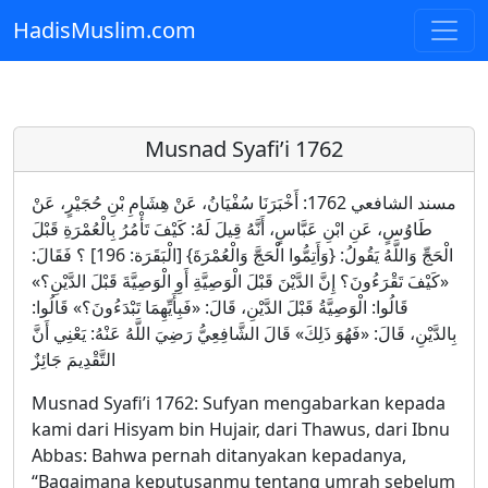
HadisMuslim.com
Skip to main content
Musnad Syafi’i 1762
مسند الشافعي 1762: أَخْبَرَنَا سُفْيَانُ، عَنْ هِشَامِ بْنِ حُجَيْرٍ، عَنْ
طَاوُسٍ، عَنِ ابْنِ عَبَّاسٍ، أَنَّهُ قِيلَ لَهُ: كَيْفَ تَأْمُرُ بِالْعُمْرَةِ قَبْلَ
الْحَجِّ وَاللَّهُ يَقُولُ: {وَأَتِمُّوا الْحَجَّ وَالْعُمْرَةَ} [الْبَقَرَة: 196] ؟ فَقَالَ:
«كَيْفَ تَقْرَءُونَ؟ إِنَّ الدَّيْنَ قَبْلَ الْوَصِيَّةِ أَوِ الْوَصِيَّةَ قَبْلَ الدَّيْنِ؟»
قَالُوا: الْوَصِيَّةُ قَبْلَ الدَّيْنِ، قَالَ: «فَبِأَيِّهِمَا تَبْدَءُونَ؟» قَالُوا:
بِالدَّيْنِ، قَالَ: «فَهُوَ ذَلِكَ» قَالَ الشَّافِعِيُّ رَضِيَ اللَّهُ عَنْهُ: يَعْنِي أَنَّ
التَّقْدِيمَ جَائِزٌ
Musnad Syafi’i 1762: Sufyan mengabarkan kepada
kami dari Hisyam bin Hujair, dari Thawus, dari Ibnu
Abbas: Bahwa pernah ditanyakan kepadanya,
“Bagaimana keputusanmu tentang umrah sebelum