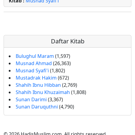
Kitab :
Musnad Syafi'i
Daftar Kitab
Bulughul Maram
(1,597)
Musnad Ahmad
(26,363)
Musnad Syafi'i
(1,802)
Mustadrak Hakim
(672)
Shahih Ibnu Hibban
(2,769)
Shahih Ibnu Khuzaimah
(1,808)
Sunan Darimi
(3,367)
Sunan Daruquthni
(4,790)
© 2026 HadisMuslim.com. All rights reserved.