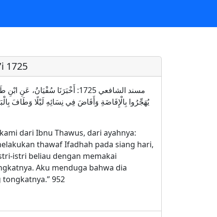
i 1725
مسند الشافعي 1725: أَخْبَرَنَا سُفْيَانُ، عَن
يُهَجِّرُوا بِالْإِفَاضَةِ وَأَفَاضَ فِي نِسَائِهِ لَيْلًا وَطَافَ بِالْبَ
kami dari Ibnu Thawus, dari ayahnya:
lakukan thawaf Ifadhah pada siang hari,
tri-istri beliau dengan memakai
ngkatnya. Aku menduga bahwa dia
 tongkatnya.” 952