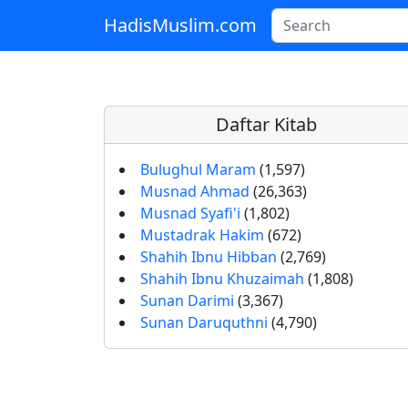
HadisMuslim.com
Skip to main content
Daftar Kitab
Bulughul Maram
(1,597)
Musnad Ahmad
(26,363)
Musnad Syafi'i
(1,802)
Mustadrak Hakim
(672)
Shahih Ibnu Hibban
(2,769)
Shahih Ibnu Khuzaimah
(1,808)
Sunan Darimi
(3,367)
Sunan Daruquthni
(4,790)