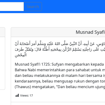
Search
Musnad Syafi’
ِ ابْنِ طَاوُسٍ، عَنْ أَبِيهِ، أَنَّ النَّبِيَّ صَلَّى اللهُ عَلَيْهِ وَسَلَّمَ أَمَرَ أَصْحَابَهُ أَنْ
يْتِ عَلَى رَاحِلَتِهِ يَسْتَلِمُ الرُّكْنَ بِمِحْجَنِهِ أَظُنُّهُ قَالَ: وَيُقَبِّلُ طَرَفَ
الْمِحْجَنِ
Musnad Syafi’i 1725: Sufyan mengabarkan kepada 
Bahwa Nabi memerintahkan para sahabat untuk me
dan beliau melakukannya di malam hari bersama is
kendaraannya, beliau mengusap rukun dengan to
(Thawus) mengatakan, “Dan beliau mencium ujung
Views:
17