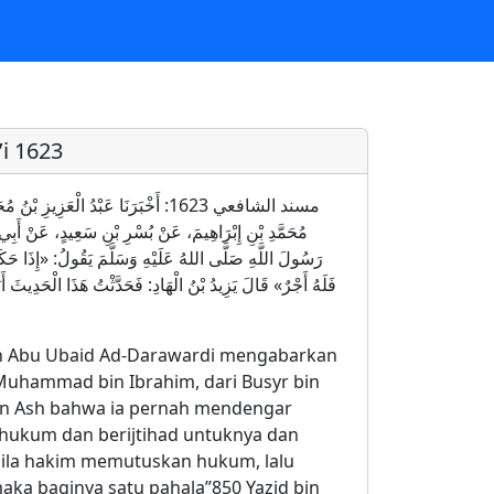
i 1623
مسند الشافعي 1623: أَخْبَرَنَا عَبْدُ الْعَزِ
مُحَمَّدِ بْنِ إِبْرَاهِيمَ، عَنْ بُسْرِ بْنِ سَعِيدٍ، عَنْ أَ
رَسُولَ اللَّهِ صَلَّى اللهُ عَلَيْهِ وَسَلَّمَ يَقُولُ: «إِذَا حَكَم
فَلَهُ أَجْرٌ» قَالَ يَزِيدُ بْنُ الْهَادِ: فَحَدَّثْتُ هَذَا الْحَدِيثَ أَ
in Abu Ubaid Ad-Darawardi mengabarkan
 Muhammad bin Ibrahim, dari Busyr bin
 bin Ash bahwa ia pernah mendengar
 hukum dan berijtihad untuknya dan
abila hakim memutuskan hukum, lalu
maka baginya satu pahala”850 Yazid bin