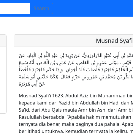
Search
Musnad Syafi’
يزِ بْنُ مُحَمَّدِ بْنِ أَبِي عُبَيْدٍ الدَّرَاوَرْدِيُّ، عَنْ يَزِيدَ بْنِ عَبْدِ اللَّهِ بْنِ الْهَادِ، عَنْ
بِي قَيْسٍ، مَوْلَى عَمْرِو بْنِ الْعَاصِ، عَنْ عَمْرِو بْنِ الْعَاصِ، أَنَّهُ سَمِعَ
َ الْحَاكِمُ فَاجْتَهَدَ فَأَصَابَ فَلَهُ أَجْرَانِ، وَإِذَا حَكَمَ فَاجْتَهَدَ فَأَخْطَأَ
بَا بَكْرِ بْنَ مُحَمَّدِ بْنِ عَمْرِو بْنِ حَزْمٍ فَقَالَ: هَكَذَا حَدَّثَنِي أَبُو سَلَمَةَ
عَنْ أَبِي هُرَيْرَةَ
Musnad Syafi’i 1623: Abdul Aziz bin Muhammad b
kepada kami dari Yazid bin Abdullah bin Had, dan
Sa’id, dari Abu Qais maula Amr bin Ash, dari Amr
Rasulullah bersabda, “Apabila hakim memutuskan
ternyata dia benar, maka baginya dua pahala. Ap
berijtihad untuknya, kemudian ternyata ia keliru, 