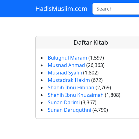
HadisMuslim.com
Skip to main content
Daftar Kitab
Bulughul Maram
(1,597)
Musnad Ahmad
(26,363)
Musnad Syafi'i
(1,802)
Mustadrak Hakim
(672)
Shahih Ibnu Hibban
(2,769)
Shahih Ibnu Khuzaimah
(1,808)
Sunan Darimi
(3,367)
Sunan Daruquthni
(4,790)