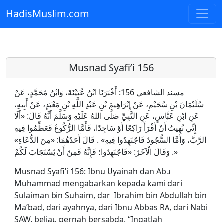
HadisMuslim.com
Skip to main content
Musnad Syafi’i 156
مسند الشافعي 156: أَخْبَرَنَا ابْنُ عُيَيْنَةَ، وَابْنُ مُحَمَّدٍ، عَنْ
سُلَيْمَانَ بْنِ سُحَيْمٍ، عَنْ إِبْرَاهِيمَ بْنِ عَبْدِ اللَّهِ بْنِ مَعْبَدٍ، عَنْ أَبِيهِ،
عَنِ ابْنِ عَبَّاسٍ، عَنِ النَّبِيِّ صَلَّى اللهُ عَلَيْهِ وَسَلَّمَ أَنَّهُ قَالَ: «أَلَا
إِنِّي نُهِيتُ أَنْ أَقْرَأَ رَاكِعًا أَوْ سَاجِدًا، فَأَمَّا الرُّكُوعُ فَعَظِّمُوا فِيهِ
الرَّبَّ، وَأَمَّا السُّجُودُ فَاجْتَهِدُوا فِيهِ» . قَالَ أَحَدُهُمَا: «مِنَ الدُّعَاءِ»
. وَقَالَ الْآخَرُ: «فَاجْتَهِدُوا؛ فَإِنَّهُ قَمِنٌ أَنْ يُسْتَجَابَ لَكُمْ»
Musnad Syafi’i 156: Ibnu Uyainah dan Abu
Muhammad mengabarkan kepada kami dari
Sulaiman bin Suhaim, dari Ibrahim bin Abdullah bin
Ma’bad, dari ayahnya, dari Ibnu Abbas RA, dari Nabi
SAW, beliau pernah bersabda, “Ingatlah