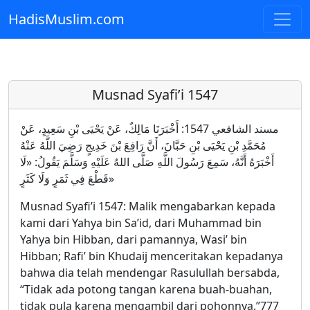
HadisMuslim.com
Skip to main content
Musnad Syafi’i 1547
مسند الشافعي 1547: أَخْبَرَنَا مَالِكٌ، عَنْ يَحْيَى بْنِ سَعِيدٍ، عَنْ
مُحَمَّدِ بْنِ يَحْيَى بْنِ حَبَّانَ، أَنَّ رَافِعَ بْنَ خَدِيجٍ رَضِيَ اللَّهُ عَنْهُ
أَخْبَرَهُ أَنَّهُ، سَمِعَ رَسُولَ اللَّهِ صَلَّى اللهُ عَلَيْهِ وَسَلَّمَ يَقُولُ: «لَا
قَطْعَ فِي ثَمَرٍ وَلَا كَثَرٍ»
Musnad Syafi’i 1547: Malik mengabarkan kepada
kami dari Yahya bin Sa’id, dari Muhammad bin
Yahya bin Hibban, dari pamannya, Wasi’ bin
Hibban; Rafi’ bin Khudaij menceritakan kepadanya
bahwa dia telah mendengar Rasulullah bersabda,
“Tidak ada potong tangan karena buah-buahan,
tidak pula karena mengambil dari pohonnya.”777