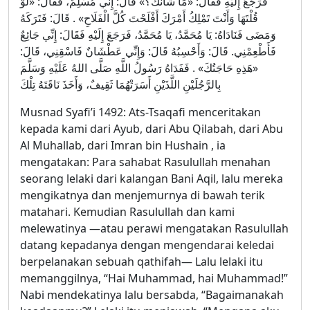
فَرَجَعَ إِلَيْهِ فَقَالَ: «مَا شَأْنُكَ؟» قَالَ: إِنِّي مُسْلِمٌ، فَقَالَ: «لَوْ
قُلْتَهَا وَأَنْتَ تَمْلِكُ أَمْرَكَ أَفْلَحْتَ كُلَّ الْفَلَاحِ» . قَالَ: فَتَرَكَهُ
وَمَضَى فَنَادَاهُ: يَا مُحَمَّدُ، يَا مُحَمَّدُ، فَرَجَعَ إِلَيْهِ فَقَالَ: إِنِّي جَائِعٌ
فَأَطْعِمْنِي. قَالَ: وَأَحْسِبُهُ قَالَ: وَإِنِّي عَطْشَانٌ فَاسْقِنِي، قَالَ:
«هَذِهِ حَاجَتُكَ» . فَفَدَاهُ رَسُولُ اللَّهِ صَلَّى اللهُ عَلَيْهِ وَسَلَّمَ
بِالرَّجُلَيْنِ اللَّذَيْنِ أَسَرَتْهُمَا ثَقِيفٌ، وَأَخَذَ نَاقَتَهُ تِلْكَ
Musnad Syafi’i 1492: Ats-Tsaqafi menceritakan
kepada kami dari Ayub, dari Abu Qilabah, dari Abu
Al Muhallab, dari Imran bin Hushain , ia
mengatakan: Para sahabat Rasulullah menahan
seorang lelaki dari kalangan Bani Aqil, lalu mereka
mengikatnya dan menjemurnya di bawah terik
matahari. Kemudian Rasulullah dan kami
melewatinya —atau perawi mengatakan Rasulullah
datang kepadanya dengan mengendarai keledai
berpelanakan sebuah qathifah— Lalu lelaki itu
memanggilnya, “Hai Muhammad, hai Muhammad!”
Nabi mendekatinya lalu bersabda, “Bagaimanakah