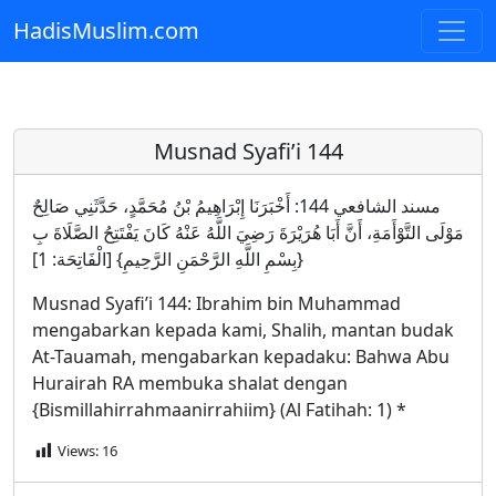
HadisMuslim.com
Skip to main content
Musnad Syafi’i 144
مسند الشافعي 144: أَخْبَرَنَا إِبْرَاهِيمُ بْنُ مُحَمَّدٍ، حَدَّثَنِي صَالِحٌ
مَوْلَى التَّوْأَمَةِ، أَنَّ أَبَا هُرَيْرَةَ رَضِيَ اللَّهُ عَنْهُ كَانَ يَفْتَتِحُ الصَّلَاةَ بِ
{بِسْمِ اللَّهِ الرَّحْمَنِ الرَّحِيمِ} [الْفَاتِحَة: 1]
Musnad Syafi’i 144: Ibrahim bin Muhammad
mengabarkan kepada kami, Shalih, mantan budak
At-Tauamah, mengabarkan kepadaku: Bahwa Abu
Hurairah RA membuka shalat dengan
{Bismillahirrahmaanirrahiim} (Al Fatihah: 1) *
Views:
16