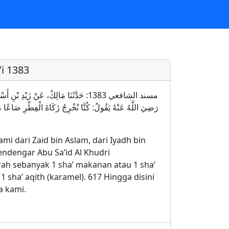
i 1383
مسند الشافعي 1383: حَدَّثَنَا مَالِكٌ، عَنْ زَيْ
رَضِيَ اللَّهُ عَنْهُ يَقُولُ: كُنَّا نُخْرِجُ زَكَاةَ الْفِطْرِ صَا
i dari Zaid bin Aslam, dari Iyadh bin
endengar Abu Sa’id Al Khudri
ah sebanyak 1 sha’ makanan atau 1 sha’
1 sha’ aqith (karamel). 617 Hingga disini
a kami.