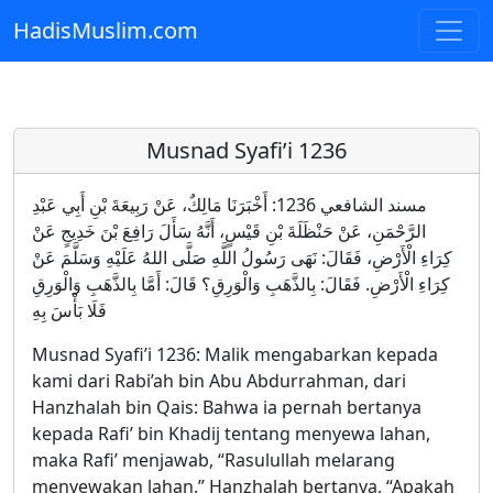
HadisMuslim.com
Skip to main content
Musnad Syafi’i 1236
مسند الشافعي 1236: أَخْبَرَنَا مَالِكٌ، عَنْ رَبِيعَةَ بْنِ أَبِي عَبْدِ
الرَّحْمَنِ، عَنْ حَنْظَلَةَ بْنِ قَيْسٍ، أَنَّهُ سَأَلَ رَافِعَ بْنَ خَدِيجٍ عَنْ
كِرَاءِ الْأَرْضِ، فَقَالَ: نَهَى رَسُولُ اللَّهِ صَلَّى اللهُ عَلَيْهِ وَسَلَّمَ عَنْ
كِرَاءِ الْأَرْضِ. فَقَالَ: بِالذَّهَبِ وَالْوَرِقِ؟ قَالَ: أَمَّا بِالذَّهَبِ وَالْوَرِقِ
فَلَا بَأْسَ بِهِ
Musnad Syafi’i 1236: Malik mengabarkan kepada
kami dari Rabi’ah bin Abu Abdurrahman, dari
Hanzhalah bin Qais: Bahwa ia pernah bertanya
kepada Rafi’ bin Khadij tentang menyewa lahan,
maka Rafi’ menjawab, “Rasulullah melarang
menyewakan lahan.” Hanzhalah bertanya, “Apakah