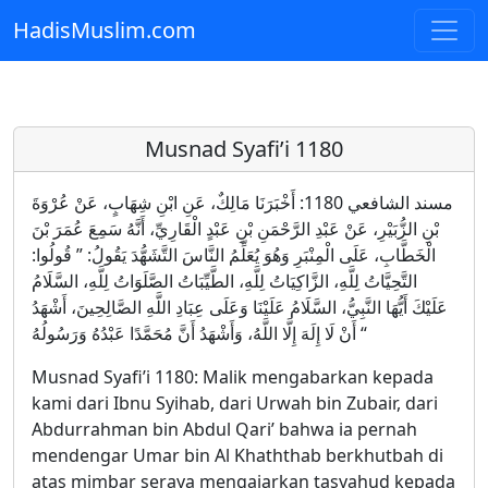
HadisMuslim.com
Skip to main content
Musnad Syafi’i 1180
مسند الشافعي 1180: أَخْبَرَنَا مَالِكٌ، عَنِ ابْنِ شِهَابٍ، عَنْ عُرْوَةَ
بْنِ الزُّبَيْرِ، عَنْ عَبْدِ الرَّحْمَنِ بْنِ عَبْدٍ الْقَارِيِّ، أَنَّهُ سَمِعَ عُمَرَ بْنَ
الْخَطَّابِ، عَلَى الْمِنْبَرِ وَهُوَ يُعَلِّمُ النَّاسَ التَّشَهُّدَ يَقُولُ: ” قُولُوا:
التَّحِيَّاتُ لِلَّهِ، الزَّاكِيَاتُ لِلَّهِ، الطَّيِّبَاتُ الصَّلَوَاتُ لِلَّهِ، السَّلَامُ
عَلَيْكَ أَيُّهَا النَّبِيُّ، السَّلَامُ عَلَيْنَا وَعَلَى عِبَادِ اللَّهِ الصَّالِحِينَ، أَشْهَدُ
أَنْ لَا إِلَهَ إِلَّا اللَّهُ، وَأَشْهَدُ أَنَّ مُحَمَّدًا عَبْدُهُ وَرَسُولُهُ “
Musnad Syafi’i 1180: Malik mengabarkan kepada
kami dari Ibnu Syihab, dari Urwah bin Zubair, dari
Abdurrahman bin Abdul Qari’ bahwa ia pernah
mendengar Umar bin Al Khaththab berkhutbah di
atas mimbar seraya mengajarkan tasyahud kepada