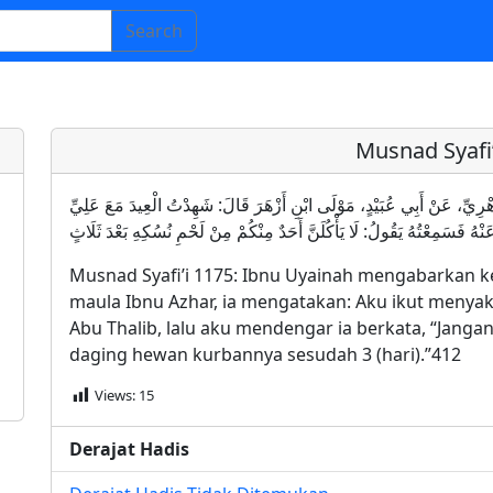
Search
Musnad Syafi’
مسند الشافعي 1175: أَخْبَرَنَا ابْنُ عُيَيْنَةَ، عَنِ الزُّهْرِيِّ، عَنْ أَبِي عُبَيْدٍ، مَوْلَى ابْنِ أ
بْنِ أَبِي طَالِبٍ رَضِيَ اللَّهُ عَنْهُ فَسَمِعْتُهُ يَقُولُ: لَا يَأْكُلَنَّ أَحَدٌ مِنْكُ
Musnad Syafi’i 1175: Ibnu Uyainah mengabarkan ke
maula Ibnu Azhar, ia mengatakan: Aku ikut menyaks
Abu Thalib, lalu aku mendengar ia berkata, “Jangan
daging hewan kurbannya sesudah 3 (hari).”412
Views:
15
Derajat Hadis