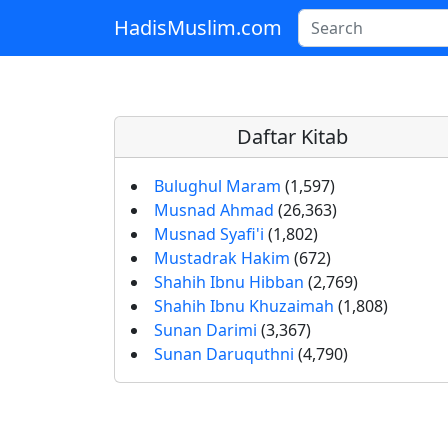
HadisMuslim.com
Skip to main content
Daftar Kitab
Bulughul Maram
(1,597)
Musnad Ahmad
(26,363)
Musnad Syafi'i
(1,802)
Mustadrak Hakim
(672)
Shahih Ibnu Hibban
(2,769)
Shahih Ibnu Khuzaimah
(1,808)
Sunan Darimi
(3,367)
Sunan Daruquthni
(4,790)