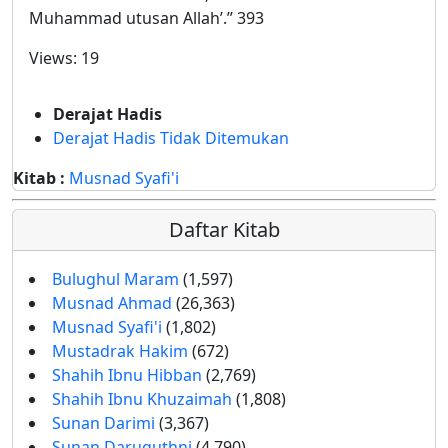
Muhammad utusan Allah’.” 393
Views:
19
Derajat Hadis
Derajat Hadis Tidak Ditemukan
Kitab :
Musnad Syafi'i
Daftar Kitab
Bulughul Maram
(1,597)
Musnad Ahmad
(26,363)
Musnad Syafi'i
(1,802)
Mustadrak Hakim
(672)
Shahih Ibnu Hibban
(2,769)
Shahih Ibnu Khuzaimah
(1,808)
Sunan Darimi
(3,367)
Sunan Daruquthni
(4,790)