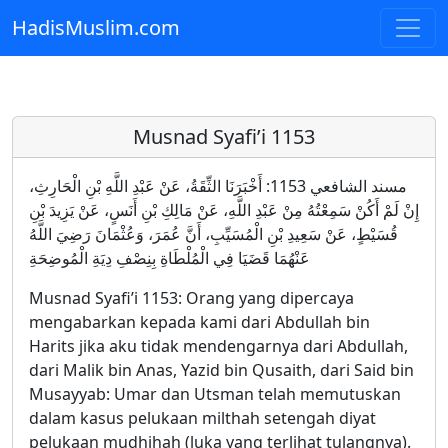
HadisMuslim.com
Skip to main content
Musnad Syafi’i 1153
مسند الشافعي 1153: أَخْبَرَنَا الثِّقَةُ، عَنْ عَبْدِ اللَّهِ بْنِ الْحَارِثِ،
إِنْ لَمْ أَكُنْ سَمِعْتُهُ مِنْ عَبْدِ اللَّهِ، عَنْ مَالِكِ بْنِ أَنَسٍ، عَنْ يَزِيدَ بْنِ
قُسَيْطٍ، عَنْ سَعِيدِ بْنِ الْمُسَيِّبِ، أَنَّ عُمَرَ، وَعُثْمَانَ رَضِيَ اللَّهُ
عَنْهُمَا قَضَيَا فِي الْمُلْطَاةِ بِنِصْفِ دِيَةِ الْمُوضِحَةِ
Musnad Syafi’i 1153: Orang yang dipercaya
mengabarkan kepada kami dari Abdullah bin
Harits jika aku tidak mendengarnya dari Abdullah,
dari Malik bin Anas, Yazid bin Qusaith, dari Said bin
Musayyab: Umar dan Utsman telah memutuskan
dalam kasus pelukaan milthah setengah diyat
pelukaan mudhihah (luka yang terlihat tulangnya).