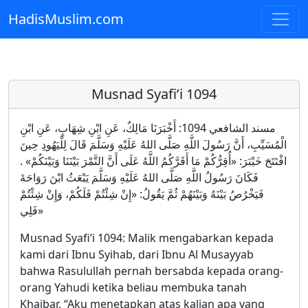
HadisMuslim.com
Skip to main content
Musnad Syafi’i 1094
مسند الشافعي 1094: أَخْبَرَنَا مَالِكٌ، عَنِ ابْنِ شِهَابٍ، عَنِ ابْنِ
الْمُسَيِّبِ، أَنَّ رَسُولَ اللَّهِ صَلَّى اللهُ عَلَيْهِ وَسَلَّمَ قَالَ لِلْيَهُودِ حِينَ
افْتَتَحَ خَيْبَرَ: «أُقِرُّكُمْ مَا أَقَرَّكُمُ اللَّهُ عَلَى أَنَّ التَّمْرَ بَيْنَنَا وَبَيْنَكُمْ» .
فَكَانَ رَسُولُ اللَّهِ صَلَّى اللهُ عَلَيْهِ وَسَلَّمَ يَبْعَثُ ابْنَ رَوَاحَةَ
فَيَخْرُصُ بَيْنَهُ وَبَيْنَهُمْ ثُمَّ يَقُولُ: «إِنْ شِئْتُمْ فَلَكُمْ، وَإِنْ شِئْتُمْ
فَلِي»
Musnad Syafi’i 1094: Malik mengabarkan kepada
kami dari Ibnu Syihab, dari Ibnu Al Musayyab
bahwa Rasulullah pernah bersabda kepada orang-
orang Yahudi ketika beliau membuka tanah
Khaibar, “Aku menetapkan atas kalian apa yang