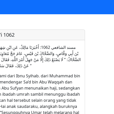
i 1062
مسند الشافعي 1062: أَخْبَرَنَا مَالِكٌ، عَنِ
بْنَ أَبِي وَقَّاصٍ، وَالضَّحَّاكَ بْنَ قَيْسٍ، عَامَ حَجَّ مُعَاوِيَةَ بْ
الضَّحَّاكُ: ” لَا يَصْنَعُ ذَلِكَ إِلَّا مَنْ جَهِلَ أَمْرَ اللَّهِ، فَقَا
عَنْ ذَلِكَ، فَقَالَ سَعْدٌ: قَدْ صَنَعَهَا رَسُولُ اللَّهِ صَلَّى اللهُ عَلَيْهِ وَسَلَّمَ، وَصَنَعْنَاهَا مَعَهُ “
ami dari Ibnu Syihab. dari Muhammad bin
ah mendengar Sa’d bin Abu Waqqah dan
n Abu Sufyan menunaikan haji, sedangkan
n ibadah umrah sambil menunggu ibadah
an hal tersebut selain orang yang tidak
Hai anak saudaraku, alangkah buruknya
 “Sesungguhnya Umar telah melarang hal