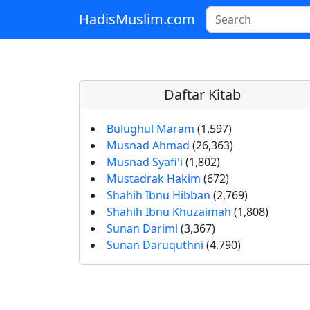
HadisMuslim.com
Skip to main content
Daftar Kitab
Bulughul Maram
(1,597)
Musnad Ahmad
(26,363)
Musnad Syafi'i
(1,802)
Mustadrak Hakim
(672)
Shahih Ibnu Hibban
(2,769)
Shahih Ibnu Khuzaimah
(1,808)
Sunan Darimi
(3,367)
Sunan Daruquthni
(4,790)