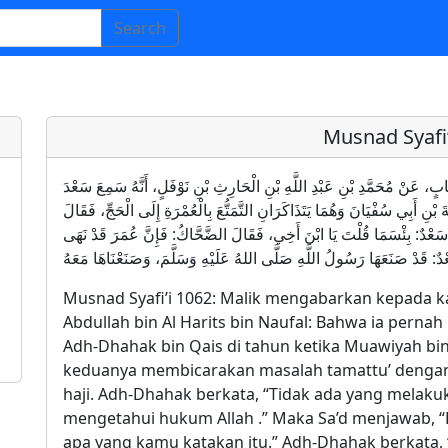
Search
Musnad Syafi’
 ابْنِ شِهَابٍ، عَنْ مُحَمَّدِ بْنِ عَبْدِ اللَّهِ بْنِ الْحَارِثِ بْنِ نَوْفَلٍ، أَنَّهُ سَمِعَ سَعْدَ
نِ أَبِي سُفْيَانَ وَهُمَا يَتَذَاكَرَانِ التَّمَتُّعَ بِالْعُمْرَةِ إِلَى الْحَجِّ، فَقَالَ
لَ سَعْدٌ: بِئْسَمَا قُلْتَ يَا ابْنَ أَخِي، فَقَالَ الضَّحَّاكُ: فَإِنَّ عُمَرَ قَدْ نَهَى
Musnad Syafi’i 1062: Malik mengabarkan kepada k
Abdullah bin Al Harits bin Naufal: Bahwa ia pern
Adh-Dhahak bin Qais di tahun ketika Muawiyah bi
keduanya membicarakan masalah tamattu’ denga
haji. Adh-Dhahak berkata, “Tidak ada yang melakuk
mengetahui hukum Allah .” Maka Sa’d menjawab, “
apa yang kamu katakan itu.” Adh-Dhahak berkata,