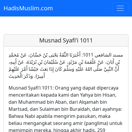
HadisMuslim.com
Skip to main content
Musnad Syafi’i 1011
مسند الشافعي 1011: أَخْبَرَنَا الثِّقَةُ يَحْيَى بْنُ حَسَّانَ، عَنْ مُحَمَّدِ
بْنِ أَبَانَ، عَنْ عَلْقَمَةَ بْنِ مَرْثَدٍ، عَنْ سُلَيْمَانَ بْنِ بُرَيْدَةَ، عَنْ أَبِيهِ،
أَنَّ النَّبِيَّ صَلَّى اللهُ عَلَيْهِ وَسَلَّمَ كَانَ إِذَا بَعَثَ جَيْشًا أَمَّرَ عَلَيْهِمْ
أَمِيرًا، وَذَكَرَ الْحَدِيثَ
Musnad Syafi’i 1011: Orang yang dapat dipercaya
menceritakan kepada kami dan Yahya bin Hisan,
dan Muhammad bin Aban, dari Alqamah bin
Martsad, dan Sulaiman bin Buraidah, dari ayahnya:
Bahwa Nabi apabila mengirim pasukan, maka
beliau mengangkat seorang amir (panglima) untuk
memimpin mereka, hingga akhir hadis. 259