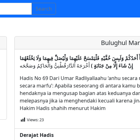
Search
Bulughul Ma
(  أَحَدُكُمْ وَلَبِسَ خُفَّيْهِ فَلْيَمْسَحْ عَلَيْهِمَا وَلْيُصَلِّ فِيهِمَا وَلَا يَخْلَعْهُمَا
إِنْ شَاءَ إِلَّا مِنْ جَنَابَةٍ )
أَخْرَجَهُ اَلدَّارَقُطْنِيُّ وَالْحَاكِمُ وَصَحَّحَه
Hadis No 69 Dari Umar Radliyallaahu ‘anhu secara 
secara marfu’: Apabila seseorang di antara kamu
hendaknya ia mengusap bagian atas keduanya da
melepasnya jika ia menghendaki kecuali karena ji
Hakim Hadis shahih menurut Hakim
Views:
23
Derajat Hadis