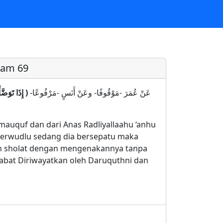
ram 69
عَنْ عُمَرَ -مَوْقُوفًا- وعَنْ أَنَسٍ -مَرْفُوعًا-
إِذَا تَوَضَّأَ
mauquf dan dari Anas Radliyallaahu ‘anhu
 berwudlu sedang dia bersepatu maka
n sholat dengan mengenakannya tanpa
nabat Diriwayatkan oleh Daruquthni dan