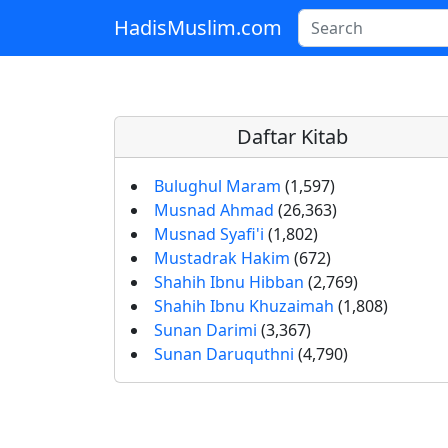
HadisMuslim.com
Skip to main content
Daftar Kitab
Bulughul Maram
(1,597)
Musnad Ahmad
(26,363)
Musnad Syafi'i
(1,802)
Mustadrak Hakim
(672)
Shahih Ibnu Hibban
(2,769)
Shahih Ibnu Khuzaimah
(1,808)
Sunan Darimi
(3,367)
Sunan Daruquthni
(4,790)