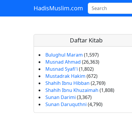
HadisMuslim.com
Skip to main content
Daftar Kitab
Bulughul Maram
(1,597)
Musnad Ahmad
(26,363)
Musnad Syafi'i
(1,802)
Mustadrak Hakim
(672)
Shahih Ibnu Hibban
(2,769)
Shahih Ibnu Khuzaimah
(1,808)
Sunan Darimi
(3,367)
Sunan Daruquthni
(4,790)