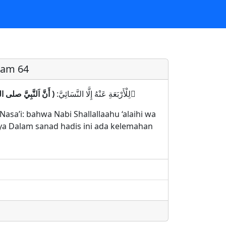
ram 64
وَفِي إِسْنَادِهِ ضَعْف ٌ
لِلْأَرْبَعَةِ عَنْهُ إِلَّا النَّسَائِيَّ:
أَنَّ اَلنَّبِيَّ صلى )
sa’i: bahwa Nabi Shallallaahu ‘alaihi wa
a Dalam sanad hadis ini ada kelemahan