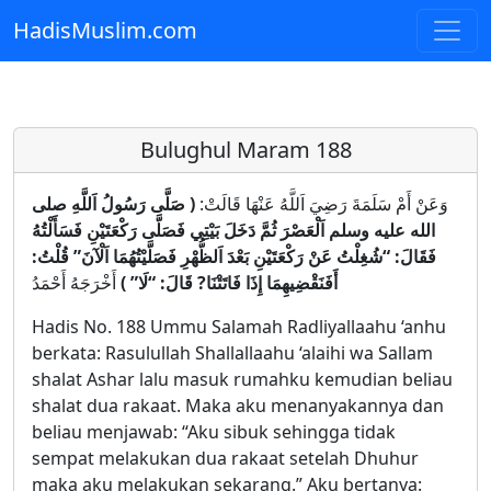
HadisMuslim.com
Skip to main content
Bulughul Maram 188
وَعَنْ أَمْ سَلَمَةَ رَضِيَ اَللَّهُ عَنْهَا قَالَتْ:
( صَلَّى رَسُولُ اَللَّهِ صلى
الله عليه وسلم اَلْعَصْرَ ثُمَّ دَخَلَ بَيْتِي فَصَلَّى رَكْعَتَيْنِ فَسَأَلْتُهُ
فَقَالَ: “شُغِلْتُ عَنْ رَكْعَتَيْنِ بَعْدَ اَلظُّهْرِ فَصَلَّيْتُهُمَا اَلْآنَ” قُلْتُ:
أَفَنَقْضِيهِمَا إِذَا فَاتَتْنَا? قَالَ: “لَا” )
أَخْرَجَهُ أَحْمَدُ
Hadis No. 188 Ummu Salamah Radliyallaahu ‘anhu
berkata: Rasulullah Shallallaahu ‘alaihi wa Sallam
shalat Ashar lalu masuk rumahku kemudian beliau
shalat dua rakaat. Maka aku menanyakannya dan
beliau menjawab: “Aku sibuk sehingga tidak
sempat melakukan dua rakaat setelah Dhuhur
maka aku melakukan sekarang.” Aku bertanya: