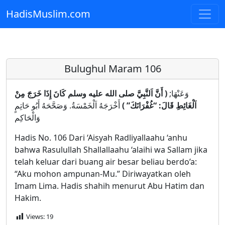
HadisMuslim.com
Skip to main content
Bulughul Maram 106
وَعَنْهَا;
( أَنَّ اَلنَّبِيَّ صلى الله عليه وسلم كَانَ إِذَا خَرَجَ مِنْ
اَلْغَائِطِ قَالَ: “غُفْرَانَكَ” )
أَخْرَجَهُ اَلْخَمْسَةُ. وَصَحَّحَهُ أَبُو حَاتِمٍ
وَالْحَاكِم
Hadis No. 106 Dari ‘Aisyah Radliyallaahu ‘anhu
bahwa Rasulullah Shallallaahu ‘alaihi wa Sallam jika
telah keluar dari buang air besar beliau berdo’a:
“Aku mohon ampunan-Mu.” Diriwayatkan oleh
Imam Lima. Hadis shahih menurut Abu Hatim dan
Hakim.
Views:
19