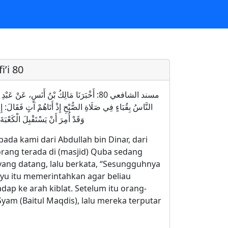
’i 80
مسند الشافعي 80: أَخْبَرَنَا مَالِكُ بْنُ أَنَسٍ، عَن
النَّاسُ بِقُبَاءٍ فِي صَلَاةِ الصُّبْحِ إِذْ أَتَاهُمْ آتٍ فَقَالَ: إِن،
وَقَدْ أُمِرَ أَنْ يَسْتَقْبِلَ الْكَعْب
ada kami dari Abdullah bin Dinar, dari
orang terada di (masjid) Quba sedang
 yang datang, lalu berkata, “Sesungguhnya
yu itu memerintahkan agar beliau
p ke arah kiblat. Setelum itu orang-
am (Baitul Maqdis), lalu mereka terputar