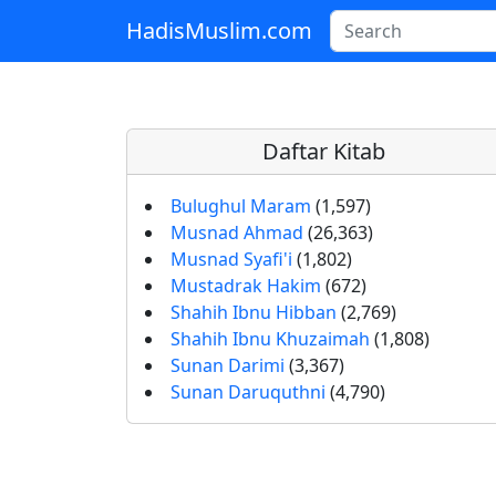
HadisMuslim.com
Skip to main content
Daftar Kitab
Bulughul Maram
(1,597)
Musnad Ahmad
(26,363)
Musnad Syafi'i
(1,802)
Mustadrak Hakim
(672)
Shahih Ibnu Hibban
(2,769)
Shahih Ibnu Khuzaimah
(1,808)
Sunan Darimi
(3,367)
Sunan Daruquthni
(4,790)