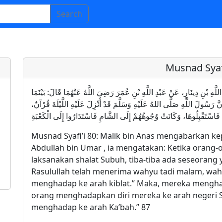
Search
Musnad Syafi
ْ عَبْدِ اللَّهِ بْنِ دِينَارٍ، عَنْ عَبْدِ اللَّهِ بْنِ عُمَرَ رَضِيَ اللَّهُ عَنْهُمَا قَالَ: بَيْنَمَا
َّ رَسُولَ اللَّهِ صَلَّى اللهُ عَلَيْهِ وَسَلَّمَ قَدْ أُنْزِلَ عَلَيْهِ اللَّيْلَةَ قُرْآنٌ
َةَ فَاسْتَقْبِلُوهَا، وَكَانَتْ وُجُوهُهُمْ إِلَى الشَّامِ فَاسْتَدَارُوا إِلَى الْكَعْبَةِ
Musnad Syafi’i 80: Malik bin Anas mengabarkan kep
Abdullah bin Umar , ia mengatakan: Ketika orang-
laksanakan shalat Subuh, tiba-tiba ada seseorang
Rasulullah telah menerima wahyu tadi malam, wah
menghadap ke arah kiblat.” Maka, mereka menghada
orang menghadapkan diri mereka ke arah negeri Sy
menghadap ke arah Ka’bah.” 87