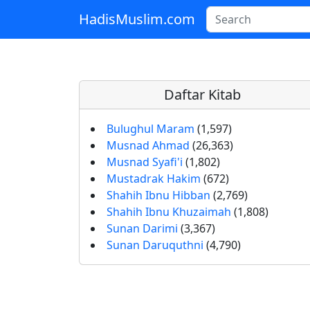
HadisMuslim.com
Skip to main content
Daftar Kitab
Bulughul Maram
(1,597)
Musnad Ahmad
(26,363)
Musnad Syafi'i
(1,802)
Mustadrak Hakim
(672)
Shahih Ibnu Hibban
(2,769)
Shahih Ibnu Khuzaimah
(1,808)
Sunan Darimi
(3,367)
Sunan Daruquthni
(4,790)