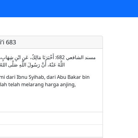
’i 683
مسند الشافعي 682: أَخْبَرَنَا مَالِكٌ، عَنِ ابْ
اللَّهُ عَنْهُ، أَنَّ رَسُولَ اللَّهِ صَلَّى اللهُ 
i dari Ibnu Syihab, dari Abu Bakar bin
lah telah melarang harga anjing,