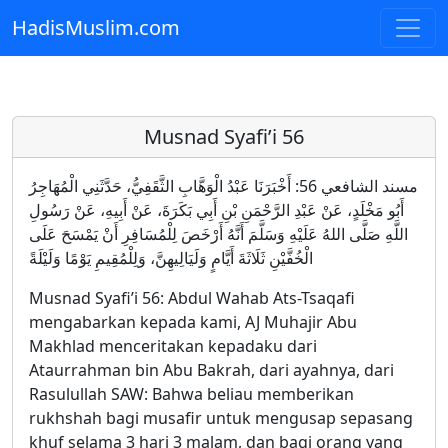
HadisMuslim.com
Skip to main content
Musnad Syafi’i 56
مسند الشافعي 56: أَخْبَرَنَا عَبْدُ الْوَهَّابِ الثَّقَفِيُّ، حَدَّثَنِي الْمُهَاجِرُ
أَبُو مَخْلَدٍ، عَنْ عَبْدِ الرَّحْمَنِ بْنِ أَبِي بَكَرَةَ، عَنْ أَبِيهِ، عَنْ رَسُولِ
اللَّهِ صَلَّى اللهُ عَلَيْهِ وَسَلَّمَ أَنَّهُ أَرْخَصَ لِلْمُسَافِرِ أَنْ يَمْسَحَ عَلَى
الْخُفَّيْنِ ثَلَاثَةَ أَيَّامٍ وَلَيَالِيهِنَّ، وَلِلْمُقِيمِ يَوْمًا وَلَيْلَةً
Musnad Syafi’i 56: Abdul Wahab Ats-Tsaqafi
mengabarkan kepada kami, AJ Muhajir Abu
Makhlad menceritakan kepadaku dari
Ataurrahman bin Abu Bakrah, dari ayahnya, dari
Rasulullah SAW: Bahwa beliau memberikan
rukhshah bagi musafir untuk mengusap sepasang
khuf selama 3 hari 3 malam, dan bagi orang yang