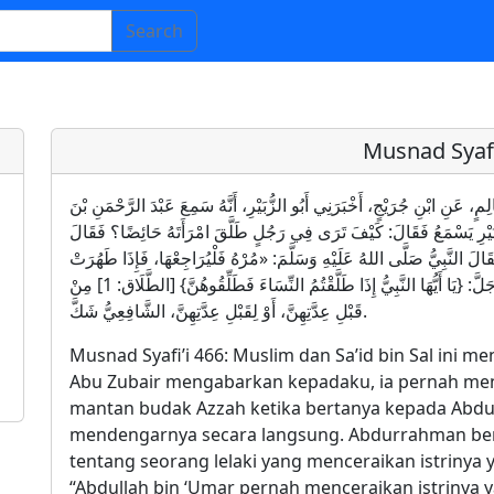
Search
Musnad Syafi
 بْنُ سَالِمٍ، عَنِ ابْنِ جُرَيْجٍ، أَخْبَرَنِي أَبُو الزُّبَيْرِ، أَنَّهُ سَمِعَ عَبْدَ الرَّحْمَنِ بْنَ
لزُّبَيْرِ يَسْمَعُ فَقَالَ: كَيْفَ تَرَى فِي رَجُلٍ طَلَّقَ امْرَأَتَهُ حَائِضًا؟ فَقَالَ
قَالَ النَّبِيُّ صَلَّى اللهُ عَلَيْهِ وَسَلَّمَ: «مُرْهُ فَلْيُرَاجِعْهَا، فَإِذَا طَهُرَتْ
فَلْيُطَلِّقْ أَوْ لِيُمْسِكْ» قَالَ ابْنُ عُمَرَ: وَقَالَ اللَّهُ عَزَّ وَجَلَّ: {يَا أَيُّهَا النَّبِيُّ إِذَا طَلَّقْتُمُ النِّسَاءَ فَطَلِّقُوهُنَّ} [الطَّلَاق: 1] مِنْ
قَبْلِ عِدَّتِهِنَّ، أَوْ لِقَبْلِ عِدَّتِهِنَّ، الشَّافِعِيُّ شَكَّ.
Musnad Syafi’i 466: Muslim dan Sa’id bin Sal ini m
Abu Zubair mengabarkan kepadaku, ia pernah me
mantan budak Azzah ketika bertanya kepada Abdul
mendengarnya secara langsung. Abdurrahman be
tentang seorang lelaki yang menceraikan istrinya
“Abdullah bin ‘Umar pernah menceraikan istrinya 