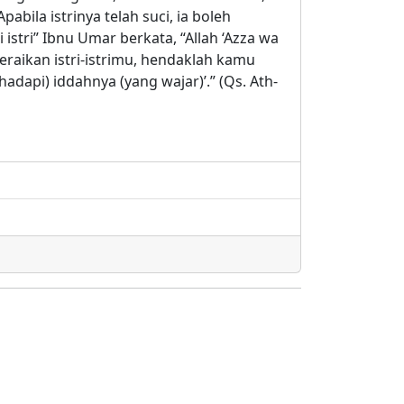
abila istrinya telah suci, ia boleh
tri” Ibnu Umar berkata, “Allah ‘Azza wa
ceraikan istri-istrimu, hendaklah kamu
api) iddahnya (yang wajar)’.” (Qs. Ath-