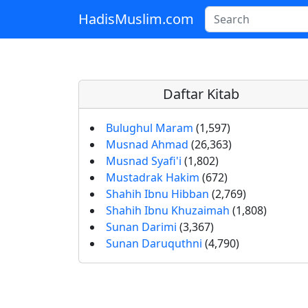
HadisMuslim.com
Skip to main content
Daftar Kitab
Bulughul Maram
(1,597)
Musnad Ahmad
(26,363)
Musnad Syafi'i
(1,802)
Mustadrak Hakim
(672)
Shahih Ibnu Hibban
(2,769)
Shahih Ibnu Khuzaimah
(1,808)
Sunan Darimi
(3,367)
Sunan Daruquthni
(4,790)