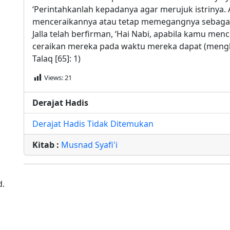
‘Perintahkanlah kepadanya agar merujuk istrinya. Ap
menceraikannya atau tetap memegangnya sebagai is
Jalla telah berfirman, ‘Hai Nabi, apabila kamu men
ceraikan mereka pada waktu mereka dapat (menghad
Talaq [65]: 1)
Views:
21
Derajat Hadis
Derajat Hadis Tidak Ditemukan
Kitab :
Musnad Syafi'i
d.