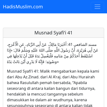
HadisMuslim.com
Skip to main content
Musnad Syafi’i 41
مسند الشافعي 41: أَخْبَرَنَا مَالِكٌ، عَنْ أَبِي الزِّنَادِ، عَنِ الْأَعْرَجِ،
عَنْ أَبِي هُرَيْرَةَ، أَنَّ رَسُولَ اللَّهِ صَلَّى اللهُ عَلَيْهِ وَسَلَّمَ قَالَ: «إِذَا
اسْتَيْقَظَ أَحَدُكُمْ مِنْ مَنَامِهِ فَلْيَغْسِلْ يَدَهُ قَبْلَ أَنْ يُدْخِلَهَا فِي
وَضُوئِهِ؛ فَإِنَّهُ لَا يَدْرِي أَيْنَ بَاتَتْ يَدُهُ»
Musnad Syafi’i 41: Malik mengabarkan kepala kami
dari Abu Az.Zinad. dari Al A’raj. dari Abu Hurairah
bahwa Rasulullah pemah bersabda, “Apabila
seseorang dl antara kailan bangun dari tidurnya,
hendaklah ia mencuci tangannya sebelum
dimasukkan ke dalam air wudhunya, karena
sesungguhnya seseorang dl antara kalian tidak