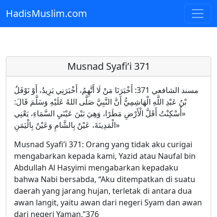
HadisMuslim.com
Skip to main content
Musnad Syafi’i 371
مسند الشافعي 371: أَخْبَرَنَا مَنْ لَا أَتَّهِمُ، أَخْبَرَنِي يَزِيدُ، أَوْ نَوْفَلُ
بْنُ عَبْدِ اللَّهِ الْهَاشِمِيُّ أَنَّ النَّبِيَّ صَلَّى اللهُ عَلَيْهِ وَسَلَّمَ قَالَ:
«أُسْكِنْتُ أَقَلَّ الْأَرْضِ مَطَرًا، وَهِيَ بَيْنَ عَيْنَيِ السَّمَاءِ، يَعْنِي
الْمَدِينَةَ، عَيْنٌ بِالشَّامِ وَعَيْنٌ بِالْيَمَنِ»
Musnad Syafi’i 371: Orang yang tidak aku curigai
mengabarkan kepada kami, Yazid atau Naufal bin
Abdullah Al Hasyimi mengabarkan kepadaku
bahwa Nabi bersabda, “Aku ditempatkan di suatu
daerah yang jarang hujan, terletak di antara dua
awan langit, yaitu awan dari negeri Syam dan awan
dari negeri Yaman.”376