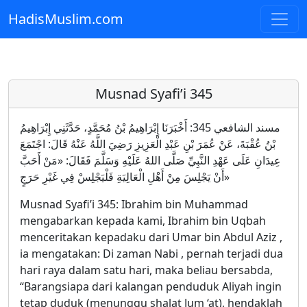
HadisMuslim.com
Skip to main content
Musnad Syafi’i 345
مسند الشافعي 345: أَخْبَرَنَا إِبْرَاهِيمُ بْنُ مُحَمَّدٍ، حَدَّثَنِي إِبْرَاهِيمُ
بْنُ عُقْبَةَ، عَنْ عُمَرَ بْنِ عَبْدِ الْعَزِيزِ رَضِيَ اللَّهُ عَنْهُ قَالَ: اجْتَمَعَ
عِيدَانِ عَلَى عَهْدِ النَّبِيِّ صَلَّى اللهُ عَلَيْهِ وَسَلَّمَ فَقَالَ: «مَنْ أَحَبَّ
أَنْ يَجْلِسَ مِنْ أَهْلِ الْعَالِيَةِ فَلْيَجْلِسْ فِي غَيْرِ حَرَجٍ»
Musnad Syafi’i 345: Ibrahim bin Muhammad
mengabarkan kepada kami, Ibrahim bin Uqbah
menceritakan kepadaku dari Umar bin Abdul Aziz ,
ia mengatakan: Di zaman Nabi , pernah terjadi dua
hari raya dalam satu hari, maka beliau bersabda,
“Barangsiapa dari kalangan penduduk Aliyah ingin
tetap duduk (menunggu shalat Jum ‘at), hendaklah