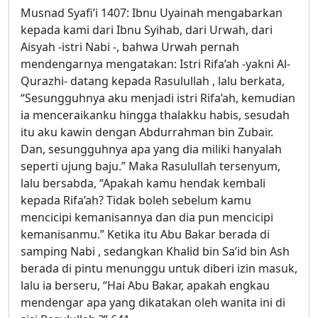
Musnad Syafi’i 1407: Ibnu Uyainah mengabarkan
kepada kami dari Ibnu Syihab, dari Urwah, dari
Aisyah -istri Nabi -, bahwa Urwah pernah
mendengarnya mengatakan: Istri Rifa’ah -yakni Al-
Qurazhi- datang kepada Rasulullah , lalu berkata,
“Sesungguhnya aku menjadi istri Rifa’ah, kemudian
ia menceraikanku hingga thalakku habis, sesudah
itu aku kawin dengan Abdurrahman bin Zubair.
Dan, sesungguhnya apa yang dia miliki hanyalah
seperti ujung baju.” Maka Rasulullah tersenyum,
lalu bersabda, “Apakah kamu hendak kembali
kepada Rifa’ah? Tidak boleh sebelum kamu
mencicipi kemanisannya dan dia pun mencicipi
kemanisanmu.” Ketika itu Abu Bakar berada di
samping Nabi , sedangkan Khalid bin Sa’id bin Ash
berada di pintu menunggu untuk diberi izin masuk,
lalu ia berseru, “Hai Abu Bakar, apakah engkau
mendengar apa yang dikatakan oleh wanita ini di