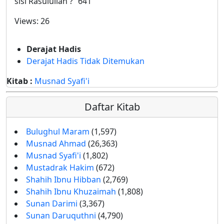
sisi Rasulullah ?” 641
Views:
26
Derajat Hadis
Derajat Hadis Tidak Ditemukan
Kitab :
Musnad Syafi'i
Daftar Kitab
Bulughul Maram
(1,597)
Musnad Ahmad
(26,363)
Musnad Syafi'i
(1,802)
Mustadrak Hakim
(672)
Shahih Ibnu Hibban
(2,769)
Shahih Ibnu Khuzaimah
(1,808)
Sunan Darimi
(3,367)
Sunan Daruquthni
(4,790)