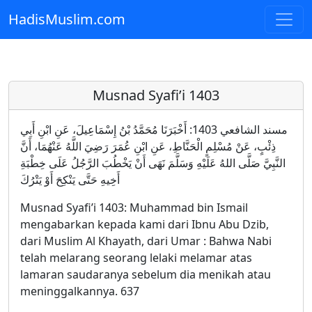
HadisMuslim.com
Skip to main content
Musnad Syafi’i 1403
مسند الشافعي 1403: أَخْبَرَنَا مُحَمَّدُ بْنُ إِسْمَاعِيلَ، عَنِ ابْنِ أَبِي
ذِئْبٍ، عَنْ مُسْلِمٍ الْحَنَّاطِ، عَنِ ابْنِ عُمَرَ رَضِيَ اللَّهُ عَنْهُمَا، أَنَّ
النَّبِيَّ صَلَّى اللهُ عَلَيْهِ وَسَلَّمَ نَهَى أَنْ يَخْطُبَ الرَّجُلُ عَلَى خِطْبَةِ
أَخِيهِ حَتَّى يَنْكِحَ أَوْ يَتْرُكَ
Musnad Syafi’i 1403: Muhammad bin Ismail
mengabarkan kepada kami dari Ibnu Abu Dzib,
dari Muslim Al Khayath, dari Umar : Bahwa Nabi
telah melarang seorang lelaki melamar atas
lamaran saudaranya sebelum dia menikah atau
meninggalkannya. 637