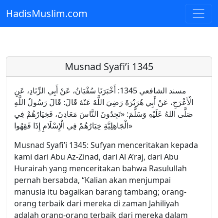
HadisMuslim.com
Skip to main content
Musnad Syafi’i 1345
مسند الشافعي 1345: أَخْبَرَنَا سُفْيَانُ، عَنْ أَبِي الزِّنَادِ، عَنِ
الْأَعْرَجِ، عَنْ أَبِي هُرَيْرَةَ رَضِيَ اللَّهُ عَنْهُ قَالَ: قَالَ رَسُولُ اللَّهِ
صَلَّى اللهُ عَلَيْهِ وَسَلَّمَ: «تَجِدُونَ النَّاسَ مَعَادِنَ، فَخِيَارُهُمْ فِي
الْجَاهِلِيَّةِ خِيَارُهُمْ فِي الْإِسْلَامِ إِذَا فَقِهُوا»
Musnad Syafi’i 1345: Sufyan menceritakan kepada
kami dari Abu Az-Zinad, dari Al A’raj, dari Abu
Hurairah yang menceritakan bahwa Rasulullah
pernah bersabda, “Kalian akan menjumpai
manusia itu bagaikan barang tambang; orang-
orang terbaik dari mereka di zaman Jahiliyah
adalah orang-orang terbaik dari mereka dalam