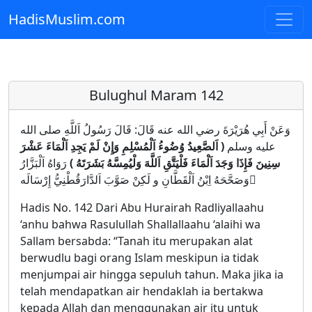
HadisMuslim.com
Skip to main content
Bulughul Maram 142
وَعَنْ أَبِي هُرَيْرَةَ رضي الله عنه قَالَ: قَالَ رَسُولُ اَللَّهِ صلى الله
عليه وسلم
( اَلصَّعِيدُ وُضُوءُ اَلْمُسْلِمِ وَإِنْ لَمْ يَجِدِ اَلْمَاءَ عَشْرَ
سِنِينَ فَإِذَا وَجَدَ اَلْمَاءَ فَلْيَتَّقِ اَللَّهَ وَلْيُمِسَّهُ بَشَرَتَهُ )
رَوَاهُ اَلْبَزَّارُ
وَصَحَّحَهُ اِبْنُ اَلْقَطَّانِ و لَكِنْ صَوَّبَ اَلدَّارَقُطْنِيُّ إِرْسَالَه ُ
Hadis No. 142 Dari Abu Hurairah Radliyallaahu
‘anhu bahwa Rasulullah Shallallaahu ‘alaihi wa
Sallam bersabda: “Tanah itu merupakan alat
berwudlu bagi orang Islam meskipun ia tidak
menjumpai air hingga sepuluh tahun. Maka jika ia
telah mendapatkan air hendaklah ia bertakwa
kepada Allah dan menggunakan air itu untuk