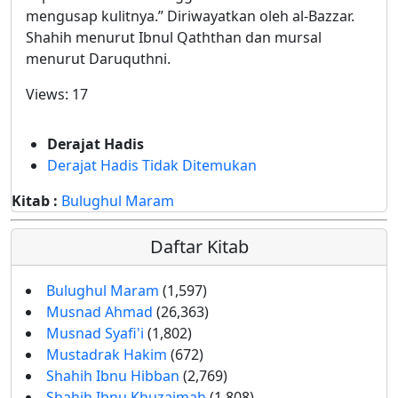
mengusap kulitnya.” Diriwayatkan oleh al-Bazzar.
Shahih menurut Ibnul Qaththan dan mursal
menurut Daruquthni.
Views:
17
Derajat Hadis
Derajat Hadis Tidak Ditemukan
Kitab :
Bulughul Maram
Daftar Kitab
Bulughul Maram
(1,597)
Musnad Ahmad
(26,363)
Musnad Syafi'i
(1,802)
Mustadrak Hakim
(672)
Shahih Ibnu Hibban
(2,769)
Shahih Ibnu Khuzaimah
(1,808)